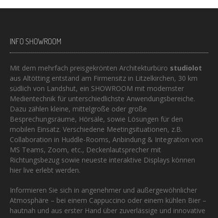
INFO SHOWROOM
Mit dem mehrfach preisgekrönten Architekturbüro
studiolot
aus Altötting entstand am Firmensitz in Litzelkirchen, 30 km
südlich von Landshut, ein SHOWROOM mit modernster
Medientechnik für unterschiedlichste Anwendungsbereiche.
Dazu zählen kleine, mittelgroße oder große
Besprechungsräume, Hörsäle, sowie Lösungen für den
mobilen Einsatz. Verschiedene Meetingsituationen, z.B.
Collaboration in Huddle-Rooms, Anbindung & Integration von
MS Teams, Zoom, etc., Deckenlautsprecher mit
Richtungsbezug sowie neueste interaktive Displays können
hier live erlebt werden.
Informieren Sie sich in angenehmer und außergewöhnlicher
Atmosphäre – bei einem Cappuccino oder einem kühlen Bier –
hautnah und aus erster Hand über zuverlässige und innovative